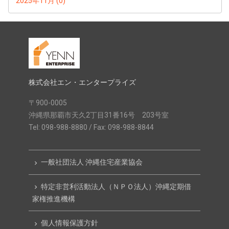
2025年11月 (0)
株式会社エン・エンタープライズ
〒900-0005
沖縄県那覇市天久2丁目31番16号 203号室
Tel: 098-988-8880 / Fax: 098-988-8844
一般社団法人 沖縄住宅産業協会
chevron_right
特定非営利活動法人（ＮＰＯ法人）沖縄定期借
chevron_right
家権推進機構
個人情報保護方針
chevron_right