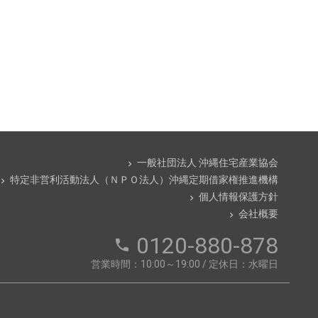
一般社団法人 沖縄住宅産業協会
chevron_right
特定非営利活動法人（ＮＰＯ法人）沖縄定期借家権推進機構
evron_right
個人情報保護方針
chevron_right
会社概要
chevron_right
0120-880-878
phone
営業時間：10:00～19:00 / 定休日：水曜日